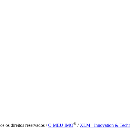
®
s os direitos reservados /
O MEU IMO
/
XLM - Innovation & Tech