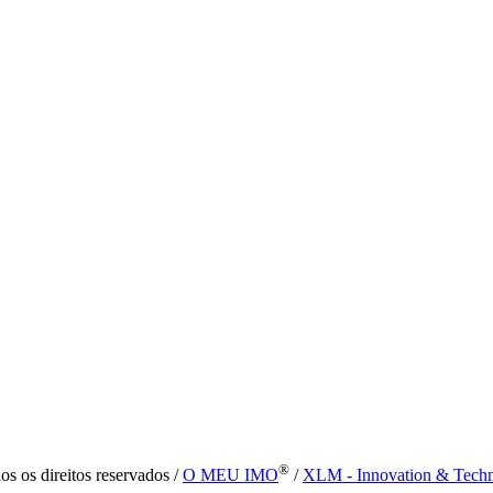
®
s os direitos reservados /
O MEU IMO
/
XLM - Innovation & Tech