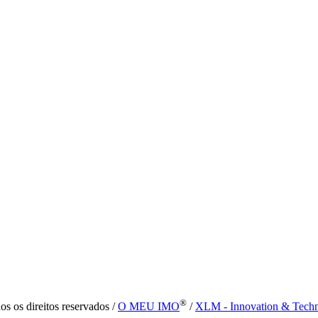
®
s os direitos reservados /
O MEU IMO
/
XLM - Innovation & Tech