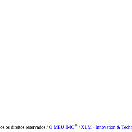
®
s os direitos reservados /
O MEU IMO
/
XLM - Innovation & Tech