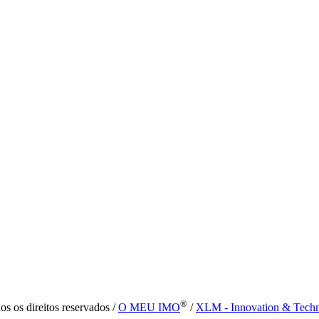
®
s os direitos reservados /
O MEU IMO
/
XLM - Innovation & Tech