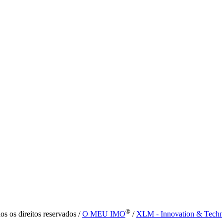
®
s os direitos reservados /
O MEU IMO
/
XLM - Innovation & Tech