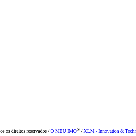
®
s os direitos reservados /
O MEU IMO
/
XLM - Innovation & Tech